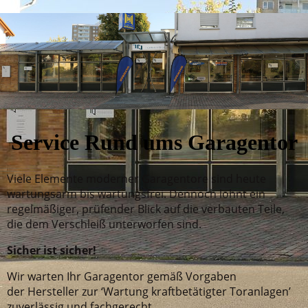
Service Rund ums Garagentor
Viele Elemente moderner Garagentore sind heute
wartungsarm bis wartungsfrei. Dennoch lohnt ein
regelmäßiger, prüfender Blick auf die verbauten Teile,
die dem Verschleiß unterworfen sind.
Sicher ist sicher!
Wir warten Ihr Garagentor gemäß Vorgaben
der Hersteller zur ‘Wartung kraftbetätigter Toranlagen’
zuverlässig und fachgerecht.