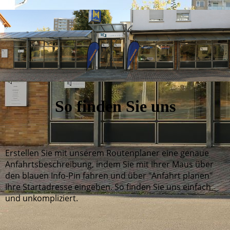
So finden Sie uns
Erstellen Sie mit unserem Routenplaner eine genaue
Anfahrtsbeschreibung, indem Sie mit Ihrer Maus über
den blauen Info-Pin fahren und über "Anfahrt planen"
Ihre Startadresse eingeben. So finden Sie uns einfach
und unkompliziert.